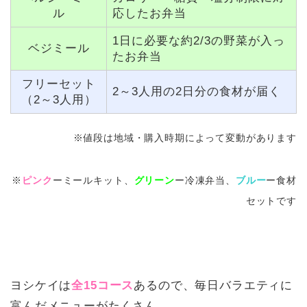
ル
応したお弁当
1日に必要な約2/3の野菜が入っ
ベジミール
たお弁当
フリーセット
2～3人用の2日分の食材が届く
（2～3人用）
※値段は地域・購入時期によって変動があります
※
ピンク
ーミールキット、
グリーン
ー冷凍弁当、
ブルー
ー食材
セットです
ヨシケイは
全15コース
あるので、毎日バラエティに
富んだメニューがたくさん。