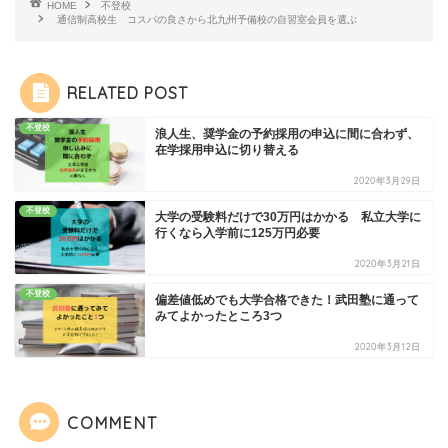
HOME
不登校
通信制高校生 コスパの良さから北九州予備校の自習室会員を選ぶ
RELATED POST
不登校
浪人生、奨学金の予約採用の申込に間に合わず、
在学採用申込に切り替える
2020年3月29日
不登校
大学の受験料だけで30万円はかかる 私立大学に
行くなら入学前に125万円必要
2020年3月21日
不登校
偏差値低めでも大学合格できた！武田塾に通って
みてよかったところ3つ
2020年3月12日
COMMENT